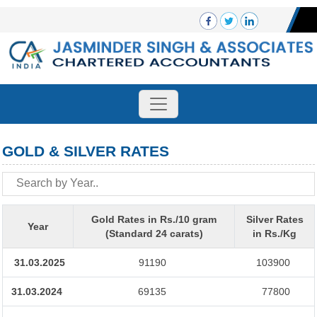
GOLD & SILVER RATES
Gold Rates in Rs./10 gram
Silver Rates
Year
(Standard 24 carats)
in Rs./Kg
31.03.2025
91190
103900
31.03.2024
69135
77800